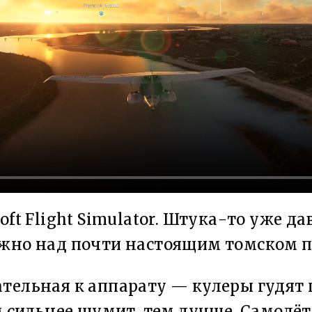
oft Flight Simulator. Штука-то уже да
ожно над почти настоящим томском п
тельная к аппарату — кулеры гудят 
ем сильнее шумит, тем лучше. Самолёт