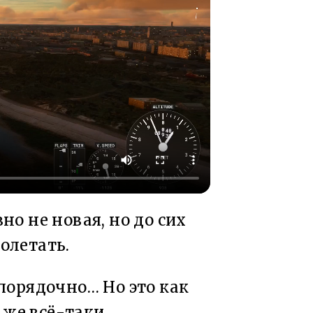
вно не новая, но до сих
олетать.
порядочно… Но это как
 же всё-таки.