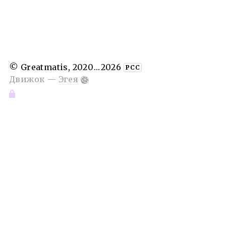
©
Greatmatis
, 2020
...
2026
РСС
Движок —
Эгея